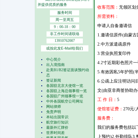
并提供优质的服务
收客范围：
无领区划
服务时间
所需资料：
周一至周五
申请人自备邀请信
9：00-18：00
非工作时间请联络
1.邀请信原件(由蒙
13910762007
2.中方派遣函原件
或按此发E-Mail给我们
3.营业执照复印件
中心简介
4.2寸近期彩色照片一
出入境指南
赴美B1/B2签证面谈预约动
5.有效因私5年护照
态
签证新闻
6.公函上应注明访
各国驻北京大使馆一览
文(由亚非商签协助办
各国驻上海总领事馆一览
各国驻广州领事馆一览
工 作 日：
5
中外各国航空公司网址
网站律师
使馆签证费：
270元/
免责声明
本站出国常识
服务费：
航空旅行知识
我们的服务费包括以下
最新外汇牌价
世界时间差
上预约)2.外勤排队3