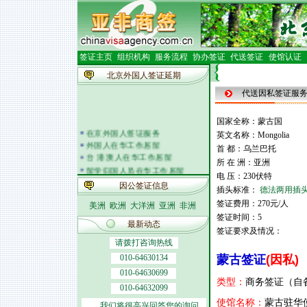
签证主页
组织机构
服务流程
协办签证
代送签证
使馆认证
北京外国人签证延期
代送因私签证服
国家全称：蒙古国
在京外国人签证服务
英文名称：Mongolia
外国人在华工作居留
首 都：乌兰巴托
台 港 澳人在华工作居留
所 在 洲：亚洲
留学归国人员在华工作居留
电 压：230伏特
外籍人员体检
因公签证信息
插头标准：
德法两用插
外国人在华开车
签证邀请函电
签证费用：270元/人
美洲
欧洲
大洋洲
亚洲
非洲
外商投资企业
签证时间：5
最新动态
外国(地区)企业常驻代表机构
签证要求及情况：
北京市居民出境证件
请拨打咨询热线
010-64630134
蒙古签证
(
因私
)
010-64630699
类型：
商务签证（自
010-64632099
使馆名称：
蒙古驻华
我们将很高兴回答您的询问