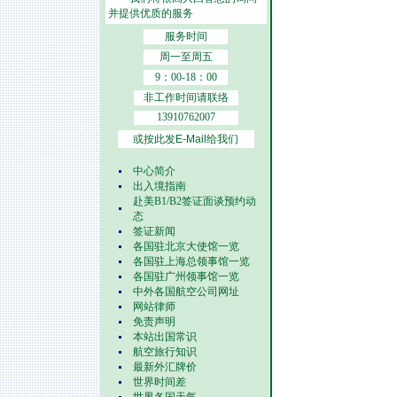
并提供优质的服务
服务时间
周一至周五
9：00-18：00
非工作时间请联络
13910762007
或按此发E-Mail给我们
中心简介
出入境指南
赴美B1/B2签证面谈预约动
态
签证新闻
各国驻北京大使馆一览
各国驻上海总领事馆一览
各国驻广州领事馆一览
中外各国航空公司网址
网站律师
免责声明
本站出国常识
航空旅行知识
最新外汇牌价
世界时间差