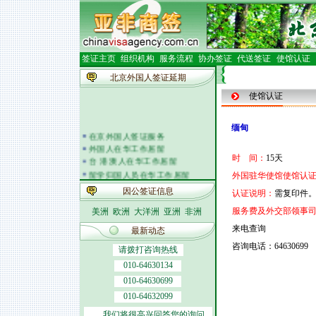
签证主页
组织机构
服务流程
协办签证
代送签证
使馆认证
北京外国人签证延期
使馆认证
缅甸
在京外国人签证服务
外国人在华工作居留
时 间：
15天
台 港 澳人在华工作居留
留学归国人员在华工作居留
外国驻华使馆使馆认证
外籍人员体检
因公签证信息
认证说明：
需复印件
外国人在华开车
签证邀请函电
服务费及外交部领事
美洲
欧洲
大洋洲
亚洲
非洲
外商投资企业
来电查询
最新动态
外国(地区)企业常驻代表机构
咨询电话：64630699
北京市居民出境证件
请拨打咨询热线
010-64630134
010-64630699
010-64632099
我们将很高兴回答您的询问