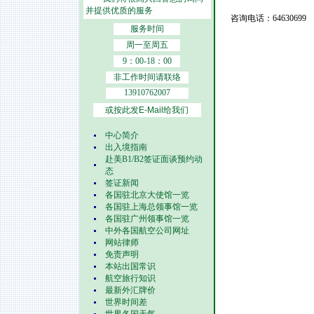
并提供优质的服务
咨询电话：64630699
服务时间
周一至周五
9：00-18：00
非工作时间请联络
13910762007
或按此发E-Mail给我们
中心简介
出入境指南
赴美B1/B2签证面谈预约动
态
签证新闻
各国驻北京大使馆一览
各国驻上海总领事馆一览
各国驻广州领事馆一览
中外各国航空公司网址
网站律师
免责声明
本站出国常识
航空旅行知识
最新外汇牌价
世界时间差