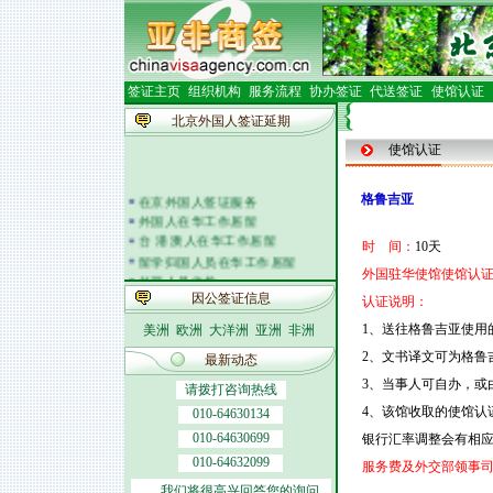
签证主页
组织机构
服务流程
协办签证
代送签证
使馆认证
北京外国人签证延期
使馆认证
在京外国人签证服务
格鲁吉亚
外国人在华工作居留
台 港 澳人在华工作居留
时 间：
10天
留学归国人员在华工作居留
外国驻华使馆使馆认证
外籍人员体检
外国人在华开车
因公签证信息
认证说明：
签证邀请函电
1、送往格鲁吉亚使用
美洲
欧洲
大洋洲
亚洲
非洲
外商投资企业
外国(地区)企业常驻代表机构
2、文书译文可为格鲁
最新动态
北京市居民出境证件
3、当事人可自办，或
请拨打咨询热线
4、该馆收取的使馆认
010-64630134
010-64630699
银行汇率调整会有相
010-64632099
服务费及外交部领事
我们将很高兴回答您的询问