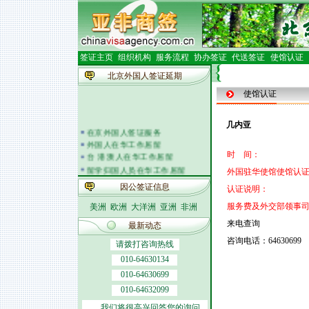
签证主页
组织机构
服务流程
协办签证
代送签证
使馆认证
北京外国人签证延期
使馆认证
几内亚
在京外国人签证服务
外国人在华工作居留
台 港 澳人在华工作居留
时 间：
留学归国人员在华工作居留
外国驻华使馆使馆认证
外籍人员体检
因公签证信息
认证说明：
外国人在华开车
签证邀请函电
服务费及外交部领事
美洲
欧洲
大洋洲
亚洲
非洲
外商投资企业
来电查询
最新动态
外国(地区)企业常驻代表机构
北京市居民出境证件
咨询电话：64630699
请拨打咨询热线
010-64630134
010-64630699
010-64632099
我们将很高兴回答您的询问