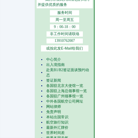
并提供优质的服务
服务时间
周一至周五
9：00-18：00
非工作时间请联络
13910762007
或按此发E-Mail给我们
中心简介
出入境指南
赴美B1/B2签证面谈预约动
态
签证新闻
各国驻北京大使馆一览
各国驻上海总领事馆一览
各国驻广州领事馆一览
中外各国航空公司网址
网站律师
免责声明
本站出国常识
航空旅行知识
最新外汇牌价
世界时间差