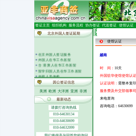
签证主页
组织机构
服务流程
协办签证
代送签证
使馆认证
北京外国人签证延期
使馆认证
在京外国人签证服务
越南
外国人在华工作居留
台 港 澳人在华工作居留
时 间：
10天
留学归国人员在华工作居留
外籍人员体检
外国驻华使馆使馆认证
外国人在华开车
因公签证信息
认证说明：
需整本复
签证邀请函电
服务费及外交部领事
美洲
欧洲
大洋洲
亚洲
非洲
外商投资企业
外国(地区)企业常驻代表机构
来电查询
最新动态
北京市居民出境证件
咨询电话：64630699
请拨打咨询热线
010-64630134
010-64630699
010-64632099
我们将很高兴回答您的询问