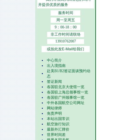
并提供优质的服务
服务时间
周一至周五
9：00-18：00
非工作时间请联络
13910762007
或按此发E-Mail给我们
中心简介
出入境指南
赴美B1/B2签证面谈预约动
态
签证新闻
各国驻北京大使馆一览
各国驻上海总领事馆一览
各国驻广州领事馆一览
中外各国航空公司网址
网站律师
免责声明
本站出国常识
航空旅行知识
最新外汇牌价
世界时间差