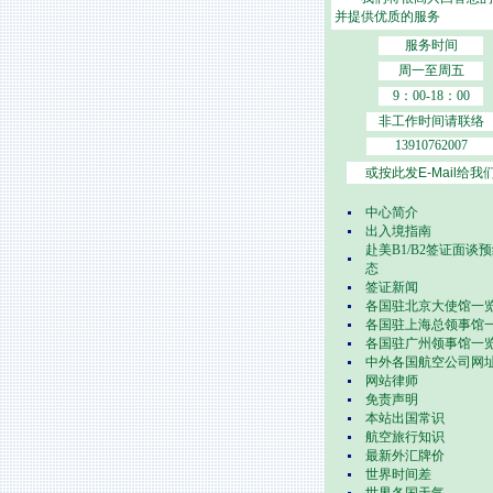
并提供优质的服务
服务时间
周一至周五
9：00-18：00
非工作时间请联络
13910762007
或按此发E-Mail给我
中心简介
出入境指南
赴美B1/B2签证面谈
态
签证新闻
各国驻北京大使馆一
各国驻上海总领事馆
各国驻广州领事馆一
中外各国航空公司网
网站律师
免责声明
本站出国常识
航空旅行知识
最新外汇牌价
世界时间差