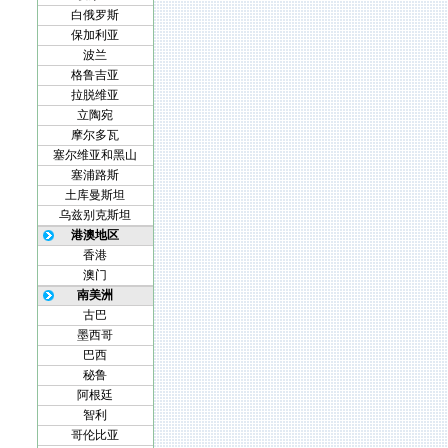
白俄罗斯
保加利亚
波兰
格鲁吉亚
拉脱维亚
立陶宛
摩尔多瓦
塞尔维亚和黑山
塞浦路斯
土库曼斯坦
乌兹别克斯坦
港澳地区
香港
澳门
南美洲
古巴
墨西哥
巴西
秘鲁
阿根廷
智利
哥伦比亚