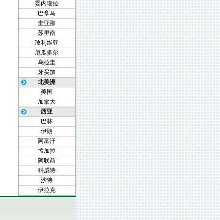
委内瑞拉
巴拿马
圭亚那
苏里南
玻利维亚
厄瓜多尔
乌拉圭
牙买加
北美洲
美国
加拿大
西亚
巴林
伊朗
阿富汗
孟加拉
阿联酋
科威特
沙特
伊拉克