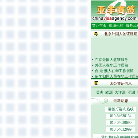
签证主页
组织机构
服务流
北京外国人签证延期
在京外国人签证服务
外国人在华工作居留
台 港 澳人在华工作居留
留学归国人员在华工作居
外籍人员体检
因公签证信息
外国人在华开车
签证邀请函电
美洲
欧洲
大洋洲
亚洲
外商投资企业
最新动态
外国(地区)企业常驻代表
北京市居民出境证件
请拨打咨询热线
010-64630134
010-64630699
010-64632099
我们将很高兴回答您的