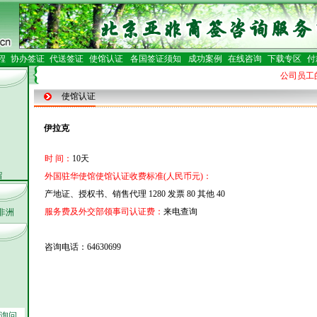
程
协办签证
代送签证
使馆认证
各国签证须知
成功案例
在线咨询
下载专区
付
公司员工的
使馆认证
伊拉克
时 间：
10天
留
外国驻华使馆使馆认证收费标准(人民币元)：
产地证、授权书、销售代理 1280 发票 80 其他 40
服务费及外交部领事司认证费：
来电查询
非洲
机构
咨询电话：64630699
询问