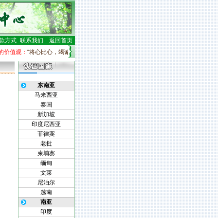
款方式
联系我们
返回首页
价值观：
“将心比心，竭诚为顾客服务”。
公司员工行动纲领：
·绝不让利益中心产生的
东南亚
马来西亚
泰国
新加坡
印度尼西亚
菲律宾
老挝
柬埔寨
缅甸
文莱
尼泊尔
越南
南亚
印度