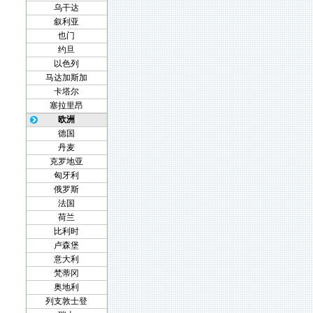
乌干达
叙利亚
也门
约旦
以色列
马达加斯加
卡塔尔
塞拉里昂
欧洲
德国
丹麦
克罗地亚
匈牙利
俄罗斯
法国
荷兰
比利时
卢森堡
意大利
梵蒂冈
奥地利
列支敦士登