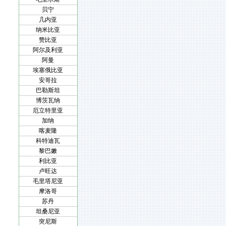
贝宁
几内亚
纳米比亚
赞比亚
阿尔及利亚
阿曼
埃塞俄比亚
安哥拉
巴勒斯坦
博茨瓦纳
厄立特里亚
加纳
喀麦隆
科特迪瓦
黎巴嫩
利比亚
卢旺达
毛里塔尼亚
摩洛哥
苏丹
坦桑尼亚
突尼斯