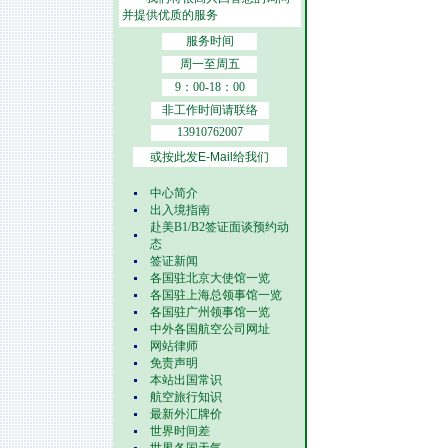
并提供优质的服务
服务时间
周一至周五
9：00-18：00
非工作时间请联络
13910762007
或按此发E-Mail给我们
中心简介
出入境指南
赴美B1/B2签证面谈预约动
态
签证新闻
各国驻北京大使馆一览
各国驻上海总领事馆一览
各国驻广州领事馆一览
中外各国航空公司网址
网站律师
免责声明
本站出国常识
航空旅行知识
最新外汇牌价
世界时间差