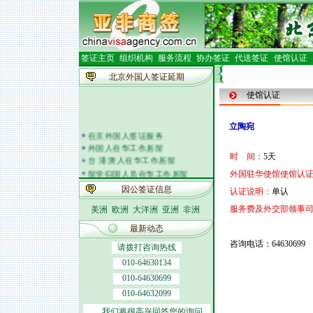
签证主页
组织机构
服务流程
协办签证
代送签证
使馆认证
北京外国人签证延期
使馆认证
立陶宛
在京外国人签证服务
外国人在华工作居留
时 间：
5天
台 港 澳人在华工作居留
留学归国人员在华工作居留
外国驻华使馆使馆认证
外籍人员体检
因公签证信息
认证说明：
单认
外国人在华开车
签证邀请函电
服务费及外交部领事
美洲
欧洲
大洋洲
亚洲
非洲
外商投资企业
最新动态
外国(地区)企业常驻代表机构
咨询电话：64630699
北京市居民出境证件
请拨打咨询热线
010-64630134
010-64630699
010-64632099
我们将很高兴回答您的询问