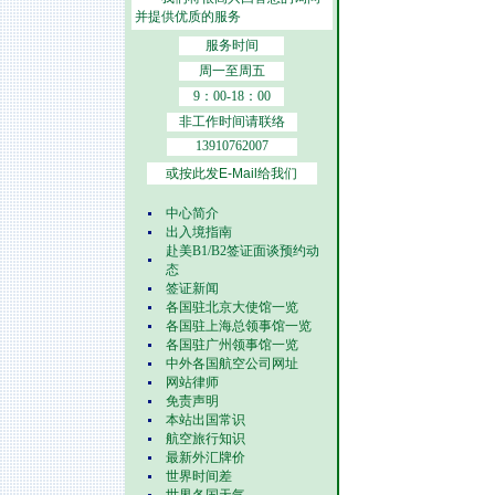
并提供优质的服务
服务时间
周一至周五
9：00-18：00
非工作时间请联络
13910762007
或按此发E-Mail给我们
中心简介
出入境指南
赴美B1/B2签证面谈预约动
态
签证新闻
各国驻北京大使馆一览
各国驻上海总领事馆一览
各国驻广州领事馆一览
中外各国航空公司网址
网站律师
免责声明
本站出国常识
航空旅行知识
最新外汇牌价
世界时间差