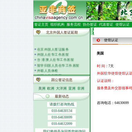
签证主页
组织机构
服务流程
协办签证
代送签证
使馆认证
北京外国人签证延期
使馆认证
在京外国人签证服务
外国人在华工作居留
美国
台 港 澳人在华工作居留
留学归国人员在华工作居留
时 间：
7天
外籍人员体检
外国驻华使馆使馆认证
外国人在华开车
签证邀请函电
因公签证信息
认证说明：
外商投资企业
服务费及外交部领事
美洲
欧洲
大洋洲
亚洲
非洲
外国(地区)企业常驻代表机构
北京市居民出境证件
最新动态
咨询电话：64630699
请拨打咨询热线
010-64630134
010-64630699
010-64632099
我们将很高兴回答您的询问