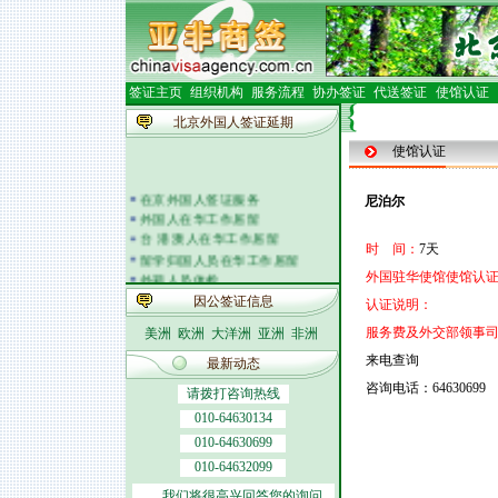
签证主页
组织机构
服务流程
协办签证
代送签证
使馆认证
北京外国人签证延期
使馆认证
在京外国人签证服务
尼泊尔
外国人在华工作居留
台 港 澳人在华工作居留
时 间：
7天
留学归国人员在华工作居留
外籍人员体检
外国驻华使馆使馆认证
外国人在华开车
因公签证信息
认证说明：
签证邀请函电
服务费及外交部领事
美洲
欧洲
大洋洲
亚洲
非洲
外商投资企业
外国(地区)企业常驻代表机构
来电查询
最新动态
北京市居民出境证件
咨询电话：64630699
请拨打咨询热线
010-64630134
010-64630699
010-64632099
我们将很高兴回答您的询问