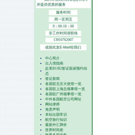
并提供优质的服务
服务时间
周一至周五
9：00-18：00
非工作时间请联络
13910762007
或按此发E-Mail给我们
中心简介
出入境指南
赴美B1/B2签证面谈预约动
态
签证新闻
各国驻北京大使馆一览
各国驻上海总领事馆一览
各国驻广州领事馆一览
中外各国航空公司网址
网站律师
免责声明
本站出国常识
航空旅行知识
最新外汇牌价
世界时间差