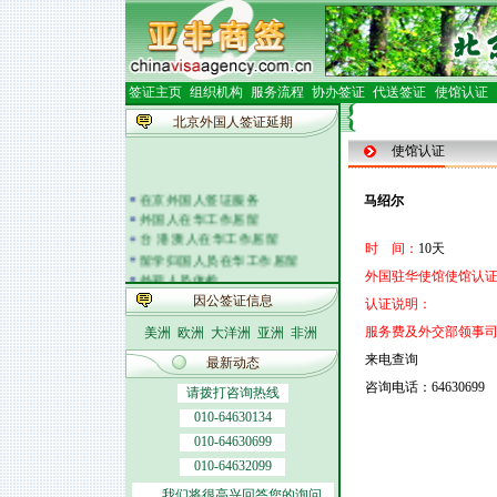
签证主页
组织机构
服务流程
协办签证
代送签证
使馆认证
北京外国人签证延期
使馆认证
在京外国人签证服务
马绍尔
外国人在华工作居留
台 港 澳人在华工作居留
时 间：
10天
留学归国人员在华工作居留
外籍人员体检
外国驻华使馆使馆认证
外国人在华开车
因公签证信息
认证说明：
签证邀请函电
服务费及外交部领事
美洲
欧洲
大洋洲
亚洲
非洲
外商投资企业
外国(地区)企业常驻代表机构
来电查询
最新动态
北京市居民出境证件
咨询电话：64630699
请拨打咨询热线
010-64630134
010-64630699
010-64632099
我们将很高兴回答您的询问