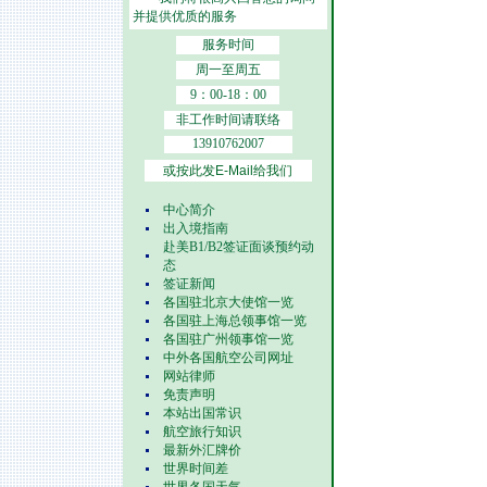
并提供优质的服务
服务时间
周一至周五
9：00-18：00
非工作时间请联络
13910762007
或按此发E-Mail给我们
中心简介
出入境指南
赴美B1/B2签证面谈预约动
态
签证新闻
各国驻北京大使馆一览
各国驻上海总领事馆一览
各国驻广州领事馆一览
中外各国航空公司网址
网站律师
免责声明
本站出国常识
航空旅行知识
最新外汇牌价
世界时间差