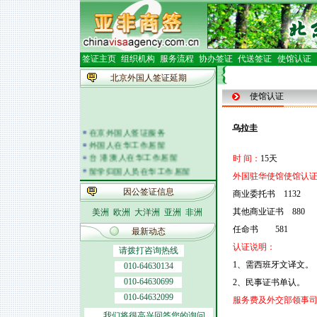
签证主页
组织机构
服务流程
协办签证
代送签证
使馆认证
北京外国人签证延期
使馆认证
乌拉圭
在京外国人签证服务
外国人在华工作居留
台 港 澳人在华工作居留
时 间：
15天
留学归国人员在华工作居留
外国驻华使馆使馆认证
外籍人员体检
因公签证信息
外国人在华开车
商业委托书 1132
签证邀请函电
其他商业证书 880
美洲
欧洲
大洋洲
亚洲
非洲
外商投资企业
任命书 581
外国(地区)企业常驻代表机构
最新动态
北京市居民出境证件
认证说明：
请拨打咨询热线
1、需西班牙文译文。
010-64630134
010-64630699
2、民事证书单认。
010-64632099
服务费及外交部领事
我们将很高兴回答您的询问