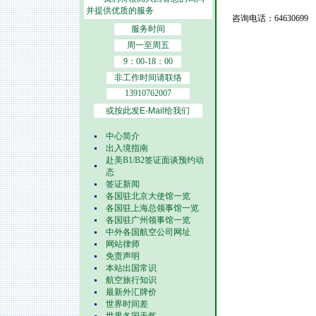
并提供优质的服务
咨询电话：64630699
服务时间
周一至周五
9：00-18：00
非工作时间请联络
13910762007
或按此发E-Mail给我们
中心简介
出入境指南
赴美B1/B2签证面谈预约动
态
签证新闻
各国驻北京大使馆一览
各国驻上海总领事馆一览
各国驻广州领事馆一览
中外各国航空公司网址
网站律师
免责声明
本站出国常识
航空旅行知识
最新外汇牌价
世界时间差