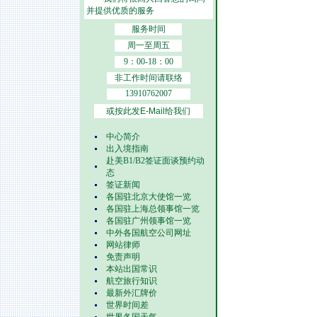
并提供优质的服务
服务时间
周一至周五
9：00-18：00
非工作时间请联络
13910762007
或按此发E-Mail给我们
中心简介
出入境指南
赴美B1/B2签证面谈预约动
态
签证新闻
各国驻北京大使馆一览
各国驻上海总领事馆一览
各国驻广州领事馆一览
中外各国航空公司网址
网站律师
免责声明
本站出国常识
航空旅行知识
最新外汇牌价
世界时间差