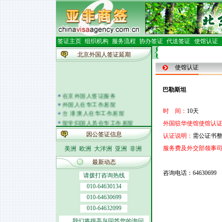
签证主页
组织机构
服务流程
协办签证
代送签证
使馆认证
北京外国人签证延期
使馆认证
巴勒斯坦
在京外国人签证服务
外国人在华工作居留
时 间：
10天
台 港 澳人在华工作居留
留学归国人员在华工作居留
外国驻华使馆使馆认证
外籍人员体检
因公签证信息
认证说明：
需公证书
外国人在华开车
签证邀请函电
服务费及外交部领事
美洲
欧洲
大洋洲
亚洲
非洲
外商投资企业
最新动态
外国(地区)企业常驻代表机构
咨询电话：64630699
北京市居民出境证件
请拨打咨询热线
010-64630134
010-64630699
010-64632099
我们将很高兴回答您的询问