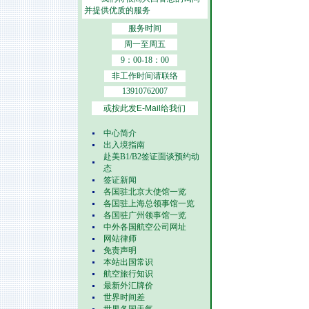
并提供优质的服务
服务时间
周一至周五
9：00-18：00
非工作时间请联络
13910762007
或按此发E-Mail给我们
中心简介
出入境指南
赴美B1/B2签证面谈预约动
态
签证新闻
各国驻北京大使馆一览
各国驻上海总领事馆一览
各国驻广州领事馆一览
中外各国航空公司网址
网站律师
免责声明
本站出国常识
航空旅行知识
最新外汇牌价
世界时间差