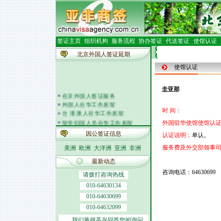
签证主页
组织机构
服务流程
协办签证
代送签证
使馆认证
北京外国人签证延期
使馆认证
圭亚那
在京外国人签证服务
外国人在华工作居留
时 间：
台 港 澳人在华工作居留
留学归国人员在华工作居留
外国驻华使馆使馆认证
外籍人员体检
因公签证信息
认证说明：
单认。
外国人在华开车
签证邀请函电
服务费及外交部领事
美洲
欧洲
大洋洲
亚洲
非洲
外商投资企业
最新动态
外国(地区)企业常驻代表机构
咨询电话：64630699
北京市居民出境证件
请拨打咨询热线
010-64630134
010-64630699
010-64632099
我们将很高兴回答您的询问