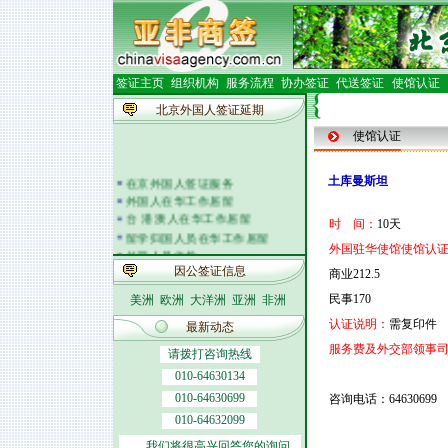
签证主页
组织机构
服务流程
协办签证
代送签证
使馆认证
北京外国人签证延期
使馆认证
在京外国人签证服务
土库曼斯坦
外国人在华工作居留
台 港 澳人在华工作居留
时 间：
10天
留学归国人员在华工作居留
外国驻华使馆使馆认证
外籍人员体检
外国人在华开车
因公签证信息
商业212.5
签证邀请函电
民事170
美洲
欧洲
大洋洲
亚洲
非洲
外商投资企业
外国(地区)企业常驻代表机构
认证说明：
需复印件
最新动态
北京市居民出境证件
服务费及外交部领事
请拨打咨询热线
010-64630134
010-64630699
咨询电话：64630699
010-64632099
我们将很高兴回答您的询问