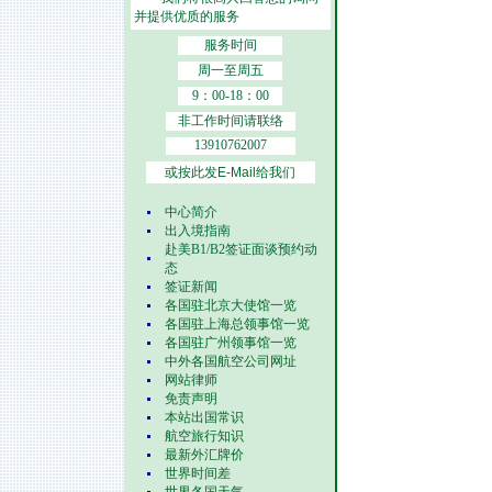
并提供优质的服务
服务时间
周一至周五
9：00-18：00
非工作时间请联络
13910762007
或按此发E-Mail给我们
中心简介
出入境指南
赴美B1/B2签证面谈预约动
态
签证新闻
各国驻北京大使馆一览
各国驻上海总领事馆一览
各国驻广州领事馆一览
中外各国航空公司网址
网站律师
免责声明
本站出国常识
航空旅行知识
最新外汇牌价
世界时间差