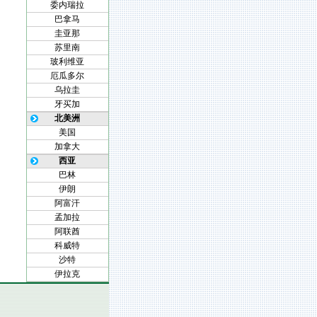
委内瑞拉
巴拿马
圭亚那
苏里南
玻利维亚
厄瓜多尔
乌拉圭
牙买加
北美洲
美国
加拿大
西亚
巴林
伊朗
阿富汗
孟加拉
阿联酋
科威特
沙特
伊拉克