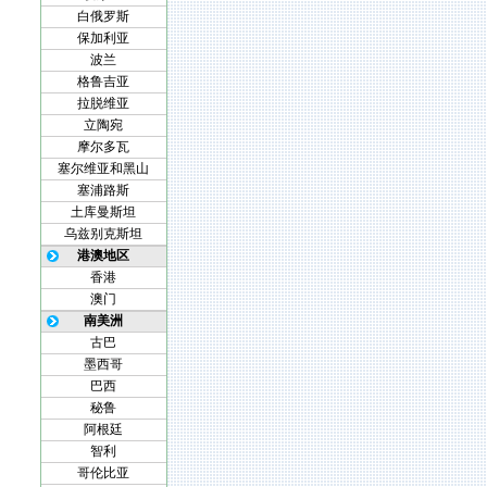
白俄罗斯
保加利亚
波兰
格鲁吉亚
拉脱维亚
立陶宛
摩尔多瓦
塞尔维亚和黑山
塞浦路斯
土库曼斯坦
乌兹别克斯坦
港澳地区
香港
澳门
南美洲
古巴
墨西哥
巴西
秘鲁
阿根廷
智利
哥伦比亚