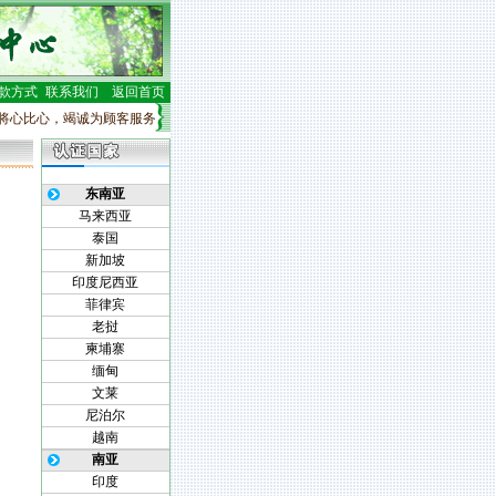
款方式
联系我们
返回首页
心比心，竭诚为顾客服务”。
公司员工行动纲领：
·绝不让利益中心产生的冲突妨碍对顾
东南亚
马来西亚
泰国
新加坡
印度尼西亚
菲律宾
老挝
柬埔寨
缅甸
文莱
尼泊尔
越南
南亚
印度