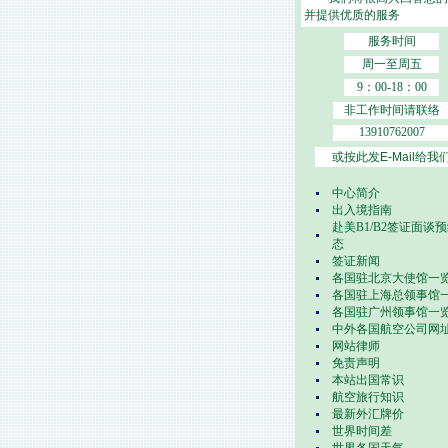
并提供优质的服务
服务时间
周一至周五
9：00-18：00
非工作时间请联络
13910762007
或按此发E-Mail给我
中心简介
出入境指南
赴美B1/B2签证面谈
态
签证新闻
各国驻北京大使馆一
各国驻上海总领事馆
各国驻广州领事馆一
中外各国航空公司网
网站律师
免责声明
本站出国常识
航空旅行知识
最新外汇牌价
世界时间差