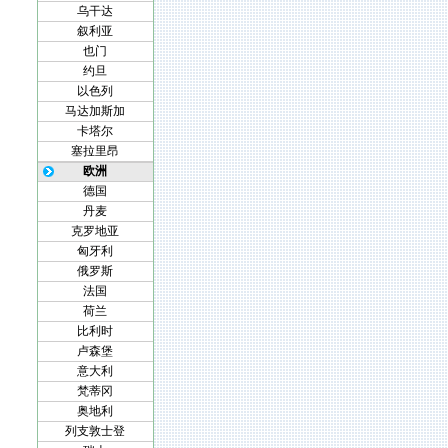
乌干达
叙利亚
也门
约旦
以色列
马达加斯加
卡塔尔
塞拉里昂
欧洲
德国
丹麦
克罗地亚
匈牙利
俄罗斯
法国
荷兰
比利时
卢森堡
意大利
梵蒂冈
奥地利
列支敦士登