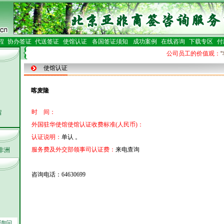
程
协办签证
代送签证
使馆认证
各国签证须知
成功案例
在线咨询
下载专区
付
公司员工的价值观：
“将
使馆认证
喀麦隆
留
时 间：
外国驻华使馆使馆认证收费标准(人民币)：
认证说明：
单认 。
服务费及外交部领事司认证费：
来电查询
非洲
机构
咨询电话：64630699
询问