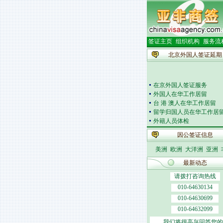
签证主页
组织机构
服务流
北京外国人签证延期
在京外国人签证服务
外国人在华工作居留
台 港 澳人在华工作居留
留学归国人员在华工作居
外籍人员体检
外国人在华开车
因公签证信息
签证邀请函电
外商投资企业
美洲
欧洲
大洋洲
亚洲
外国(地区)企业常驻代表
北京市居民出境证件
最新动态
请拨打咨询热线
010-64630134
010-64630699
010-64632099
我们将很高兴回答您的