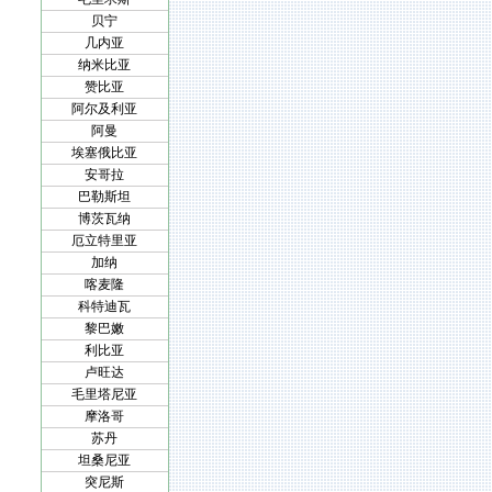
贝宁
几内亚
纳米比亚
赞比亚
阿尔及利亚
阿曼
埃塞俄比亚
安哥拉
巴勒斯坦
博茨瓦纳
厄立特里亚
加纳
喀麦隆
科特迪瓦
黎巴嫩
利比亚
卢旺达
毛里塔尼亚
摩洛哥
苏丹
坦桑尼亚
突尼斯