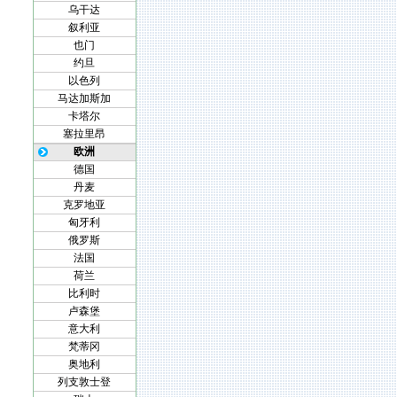
乌干达
叙利亚
也门
约旦
以色列
马达加斯加
卡塔尔
塞拉里昂
欧洲
德国
丹麦
克罗地亚
匈牙利
俄罗斯
法国
荷兰
比利时
卢森堡
意大利
梵蒂冈
奥地利
列支敦士登