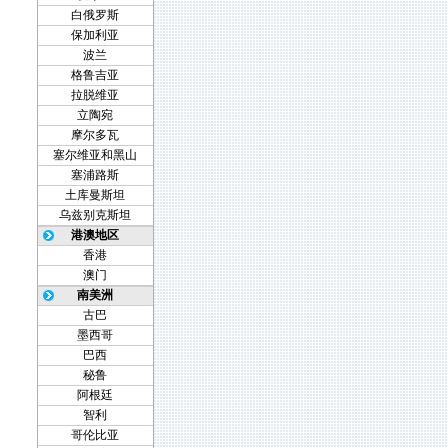
白俄罗斯
保加利亚
波兰
格鲁吉亚
拉脱维亚
立陶宛
摩尔多瓦
塞尔维亚和黑山
塞浦路斯
土库曼斯坦
乌兹别克斯坦
港澳地区
香港
澳门
南美洲
古巴
墨西哥
巴西
秘鲁
阿根廷
智利
哥伦比亚