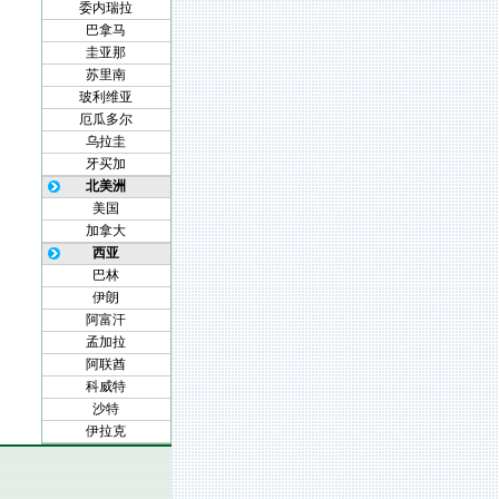
委内瑞拉
巴拿马
圭亚那
苏里南
玻利维亚
厄瓜多尔
乌拉圭
牙买加
北美洲
美国
加拿大
西亚
巴林
伊朗
阿富汗
孟加拉
阿联酋
科威特
沙特
伊拉克