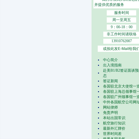
并提供优质的服务
服务时间
周一至周五
9：00-18：00
非工作时间请联络
13910762007
或按此发E-Mail给我
中心简介
出入境指南
赴美B1/B2签证面谈
态
签证新闻
各国驻北京大使馆一
各国驻上海总领事馆
各国驻广州领事馆一
中外各国航空公司网
网站律师
免责声明
本站出国常识
航空旅行知识
最新外汇牌价
世界时间差