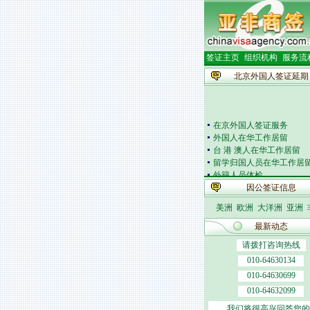
签证主页
组织机构
服务流
北京外国人签证延期
在京外国人签证服务
外国人在华工作居留
台 港 澳人在华工作居留
留学归国人员在华工作居
外籍人员体检
外国人在华开车
因公签证信息
签证邀请函电
外商投资企业
美洲
欧洲
大洋洲
亚洲
外国(地区)企业常驻代表
最新动态
北京市居民出境证件
请拨打咨询热线
010-64630134
010-64630699
010-64632099
我们将很高兴回答您的