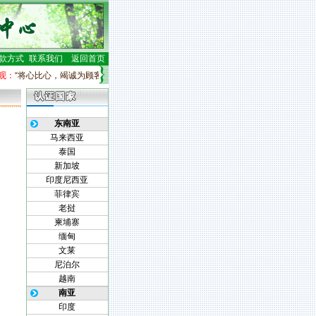
款方式
联系我们
返回首页
“将心比心，竭诚为顾客服务”。
公司员工行动纲领：
·绝不让利益中心产生的冲突妨碍
东南亚
马来西亚
泰国
新加坡
印度尼西亚
菲律宾
老挝
柬埔寨
缅甸
文莱
尼泊尔
越南
南亚
印度