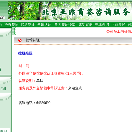
程
协办签证
代送签证
使馆认证
各国签证须知
成功案例
在线咨询
下载专区
付
公司员工的价值观：
使馆认证
拉脱维亚
时 间：
留
外国驻华使馆使馆认证收费标准(人民币)：
认证说明：
单认
服务费及外交部领事司认证费：
来电查询
非洲
机构
咨询电话：64630699
询问