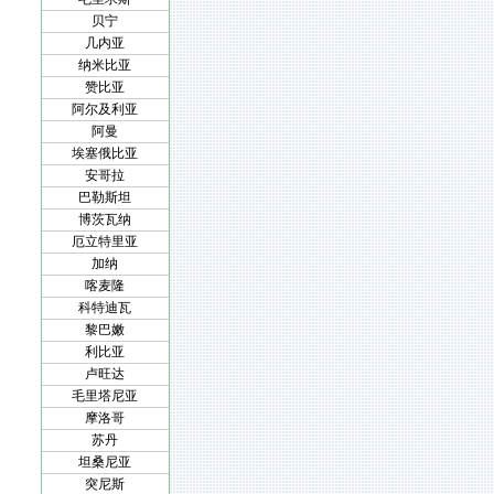
贝宁
几内亚
纳米比亚
赞比亚
阿尔及利亚
阿曼
埃塞俄比亚
安哥拉
巴勒斯坦
博茨瓦纳
厄立特里亚
加纳
喀麦隆
科特迪瓦
黎巴嫩
利比亚
卢旺达
毛里塔尼亚
摩洛哥
苏丹
坦桑尼亚
突尼斯