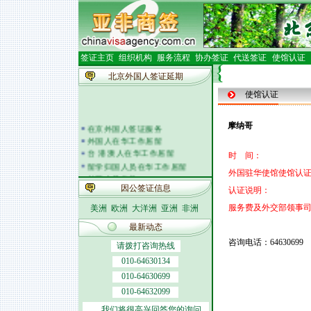
签证主页
组织机构
服务流程
协办签证
代送签证
使馆认证
北京外国人签证延期
使馆认证
在京外国人签证服务
摩纳哥
外国人在华工作居留
台 港 澳人在华工作居留
时 间：
留学归国人员在华工作居留
外国驻华使馆使馆认证
外籍人员体检
外国人在华开车
因公签证信息
认证说明：
签证邀请函电
服务费及外交部领事
美洲
欧洲
大洋洲
亚洲
非洲
外商投资企业
外国(地区)企业常驻代表机构
最新动态
北京市居民出境证件
咨询电话：64630699
请拨打咨询热线
010-64630134
010-64630699
010-64632099
我们将很高兴回答您的询问