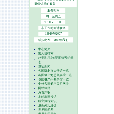
并提供优质的服务
服务时间
周一至周五
9：00-18：00
非工作时间请联络
13910762007
或按此发E-Mail给我们
中心简介
出入境指南
赴美B1/B2签证面谈预约动
态
签证新闻
各国驻北京大使馆一览
各国驻上海总领事馆一览
各国驻广州领事馆一览
中外各国航空公司网址
网站律师
免责声明
本站出国常识
航空旅行知识
最新外汇牌价
世界时间差