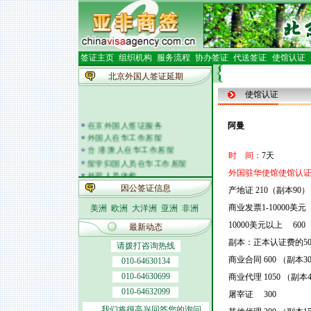
签证主页
组织机构
服务流程
协办签证
代送签证
使馆认证
北京外国人签证延期
使馆认证
在京外国人签证服务
阿曼
外国人在华工作居留
台 港 澳人在华工作居留
时 间：
7天
留学归国人员在华工作居留
外籍人员体检
外国驻华使馆使馆认证
外国人在华开车
因公签证信息
产地证 210（副本90）
签证邀请函电
商业发票1-10000美元
美洲
欧洲
大洋洲
亚洲
非洲
外商投资企业
外国(地区)企业常驻代表机构
10000美元以上 600
最新动态
北京市居民出境证件
副本：正本认证费的5
请拨打咨询热线
商业合同 600 （副本3
010-64630134
010-64630699
商业代理 1050 （副本4
010-64632099
屠宰证 300
我们将很高兴回答您的询问