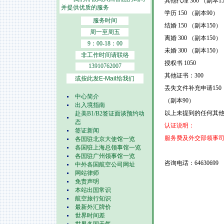
其他代理 300 （副本1
并提供优质的服务
学历 150 （副本90）
服务时间
结婚 150 （副本150）
周一至周五
离婚 300 （副本150）
9：00-18：00
未婚 300 （副本150）
非工作时间请联络
授权书 1050
13910762007
其他证书：300
或按此发E-Mail给我们
丢失文件补充申请150
中心简介
（副本90）
出入境指南
以上未提到的任何其他文
赴美B1/B2签证面谈预约动
态
认证说明：
签证新闻
服务费及外交部领事
各国驻北京大使馆一览
各国驻上海总领事馆一览
各国驻广州领事馆一览
咨询电话：64630699
中外各国航空公司网址
网站律师
免责声明
本站出国常识
航空旅行知识
最新外汇牌价
世界时间差