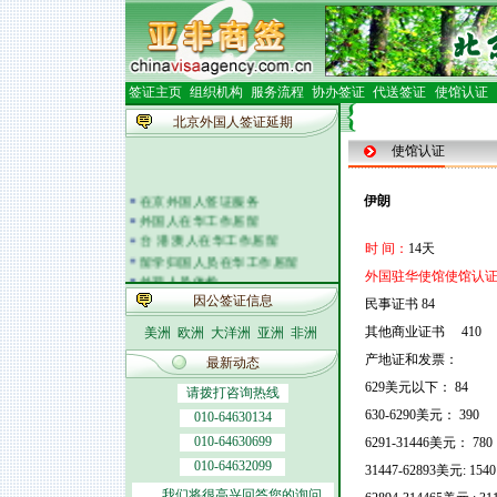
签证主页
组织机构
服务流程
协办签证
代送签证
使馆认证
北京外国人签证延期
使馆认证
在京外国人签证服务
伊朗
外国人在华工作居留
台 港 澳人在华工作居留
时 间：
14天
留学归国人员在华工作居留
外籍人员体检
外国驻华使馆使馆认证
外国人在华开车
因公签证信息
民事证书 84
签证邀请函电
其他商业证书 410
美洲
欧洲
大洋洲
亚洲
非洲
外商投资企业
外国(地区)企业常驻代表机构
产地证和发票：
最新动态
北京市居民出境证件
629美元以下： 84
请拨打咨询热线
630-6290美元： 390
010-64630134
010-64630699
6291-31446美元： 780
010-64632099
31447-62893美元: 1540
我们将很高兴回答您的询问