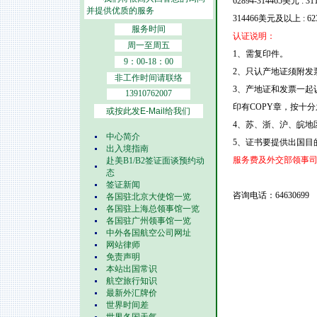
62894-314465美元 : 31
并提供优质的服务
314466美元及以上 : 62
服务时间
认证说明：
周一至周五
1、需复印件。
9：00-18：00
2、只认产地证须附发
非工作时间请联络
3、产地证和发票一起
13910762007
印有COPY章，按十
或按此发E-Mail给我们
4、苏、浙、沪、皖地
中心简介
5、证书要提供出国目
出入境指南
服务费及外交部领事
赴美B1/B2签证面谈预约动
态
签证新闻
咨询电话：64630699
各国驻北京大使馆一览
各国驻上海总领事馆一览
各国驻广州领事馆一览
中外各国航空公司网址
网站律师
免责声明
本站出国常识
航空旅行知识
最新外汇牌价
世界时间差