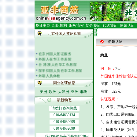
签证主页
组织机构
服务流程
协办签证
代送签证
使馆认证
北京外国人签证延期
使馆认证
在京外国人签证服务
约旦
外国人在华工作居留
台 港 澳人在华工作居留
时 间：
7天
留学归国人员在华工作居留
外籍人员体检
外国驻华使馆使馆认证
外国人在华开车
因公签证信息
民事 125元
签证邀请函电
外商投资企业
商业 525元
美洲
欧洲
大洋洲
亚洲
非洲
外国(地区)企业常驻代表机构
认证说明：
最新动态
北京市居民出境证件
1、发票、产地证一起
请拨打咨询热线
2、肉类出口需有四证
010-64630134
010-64630699
3、自由销售证明需提
010-64632099
4、民事类认证（出生
我们将很高兴回答您的询问