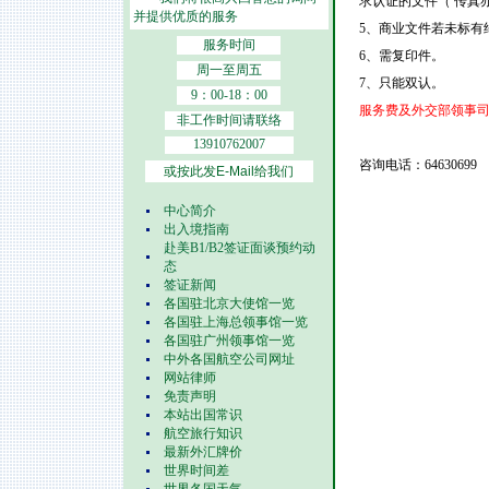
求认证的文件（ 传真
并提供优质的服务
5、商业文件若未标有
服务时间
6、需复印件。
周一至周五
7、只能双认。
9：00-18：00
服务费及外交部领事
非工作时间请联络
13910762007
咨询电话：64630699
或按此发E-Mail给我们
中心简介
出入境指南
赴美B1/B2签证面谈预约动
态
签证新闻
各国驻北京大使馆一览
各国驻上海总领事馆一览
各国驻广州领事馆一览
中外各国航空公司网址
网站律师
免责声明
本站出国常识
航空旅行知识
最新外汇牌价
世界时间差